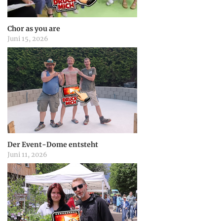
a
Chor as you are
Juni 15, 2026
t
i
o
n
Der Event-Dome entsteht
Juni 11, 2026