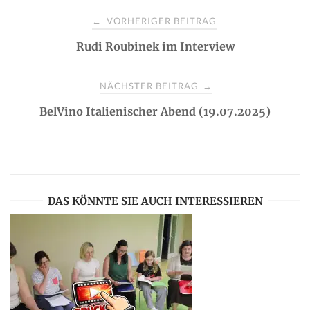
P
VORHERIGER BEITRAG
←
Rudi Roubinek im Interview
o
s
NÄCHSTER BEITRAG
→
BelVino Italienischer Abend (19.07.2025)
t
n
a
DAS KÖNNTE SIE AUCH INTERESSIEREN
v
i
g