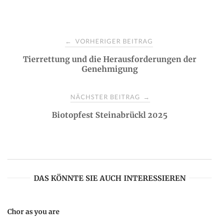
P
VORHERIGER BEITRAG
←
Tierrettung und die Herausforderungen der
o
Genehmigung
s
NÄCHSTER BEITRAG
→
t
Biotopfest Steinabrückl 2025
n
a
DAS KÖNNTE SIE AUCH INTERESSIEREN
v
Chor as you are
i