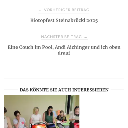
P
VORHERIGER BEITRAG
←
Biotopfest Steinabrückl 2025
o
s
NÄCHSTER BEITRAG
→
Eine Couch im Pool, Andi Aichinger und ich oben
t
drauf
n
a
DAS KÖNNTE SIE AUCH INTERESSIEREN
v
i
g