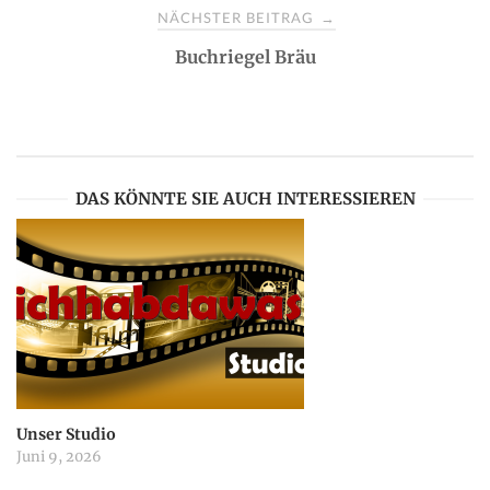
s
NÄCHSTER BEITRAG
→
Buchriegel Bräu
t
n
a
DAS KÖNNTE SIE AUCH INTERESSIEREN
v
i
g
a
Unser Studio
Juni 9, 2026
t