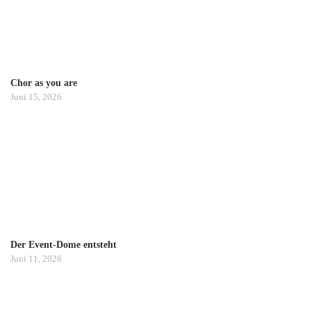
i
g
a
Chor as you are
Juni 15, 2026
t
i
o
n
Der Event-Dome entsteht
Juni 11, 2026