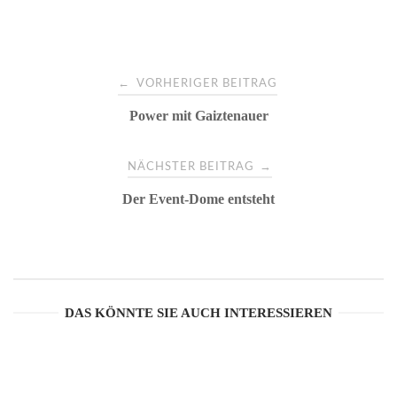
P
←
VORHERIGER BEITRAG
Power mit Gaiztenauer
o
s
→
NÄCHSTER BEITRAG
Der Event-Dome entsteht
t
n
a
DAS KÖNNTE SIE AUCH INTERESSIEREN
v