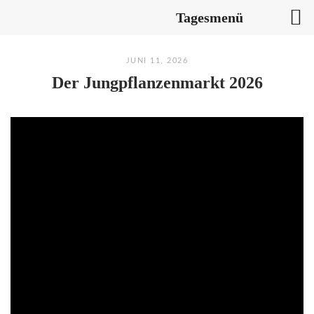
Tagesmenü
Skip
JUNI 11, 2026
to
Der Jungpflanzenmarkt 2026
content