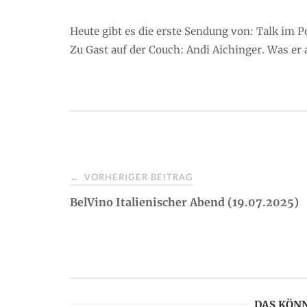
Heute gibt es die erste Sendung von: Talk im P
Zu Gast auf der Couch: Andi Aichinger. Was er a
VORHERIGER BEITRAG
←
P
BelVino Italienischer Abend (19.07.2025)
o
s
t
DAS KÖNN