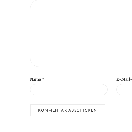
o
n
Name
*
E-Mail