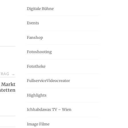
Digitale Bühne
Events
Fanshop
Fotoshooting
Fototheke
ITRAG
→
FullserviceVideocreator
t Markt
stetten
Highlights
Ichhabdawas TV – Wien
Image Filme