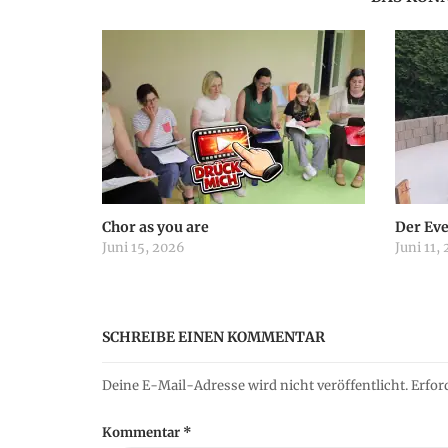
n
a
v
i
Chor as you are
Der Ev
g
Juni 15, 2026
Juni 11,
a
SCHREIBE EINEN KOMMENTAR
t
Deine E-Mail-Adresse wird nicht veröffentlicht.
Erfor
i
Kommentar
*