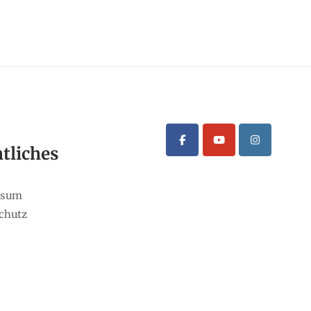
tliches
ssum
chutz