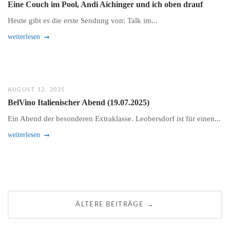
Eine Couch im Pool, Andi Aichinger und ich oben drauf
Heute gibt es die erste Sendung von: Talk im...
weiterlesen
AUGUST 12, 2025
BelVino Italienischer Abend (19.07.2025)
Ein Abend der besonderen Extraklasse. Leobersdorf ist für einen...
weiterlesen
P
→
ÄLTERE BEITRÄGE
o