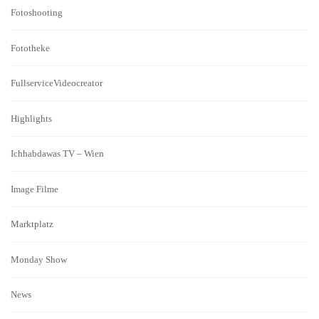
i
Fotoshooting
o
Fototheke
n
FullserviceVideocreator
Highlights
Ichhabdawas TV – Wien
Image Filme
Marktplatz
Monday Show
News