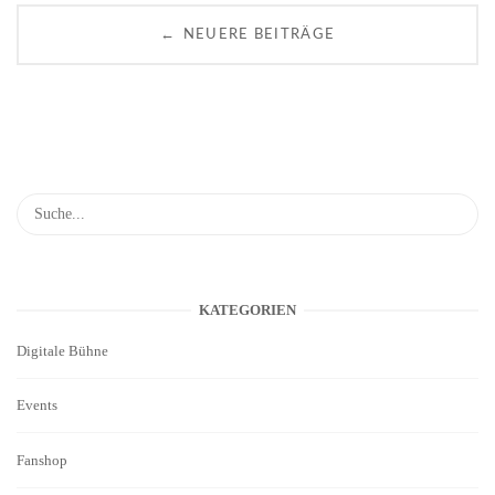
s
←
NEUERE BEITRÄGE
t
s
n
a
v
i
KATEGORIEN
Digitale Bühne
g
Events
a
t
Fanshop