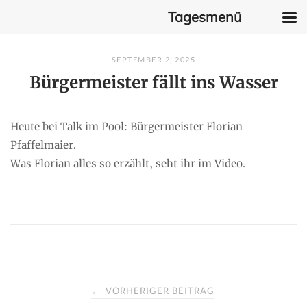
Tagesmenü
Skip
SEPTEMBER 2, 2025
to
Bürgermeister fällt ins Wasser
content
Heute bei Talk im Pool: Bürgermeister Florian
Pfaffelmaier.
Was Florian alles so erzählt, seht ihr im Video.
P
VORHERIGER BEITRAG
←