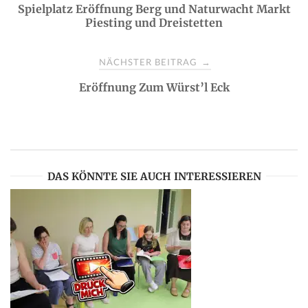
Spielplatz Eröffnung Berg und Naturwacht Markt
o
Piesting und Dreistetten
s
NÄCHSTER BEITRAG
→
t
Eröffnung Zum Würst’l Eck
n
a
DAS KÖNNTE SIE AUCH INTERESSIEREN
v
i
g
a