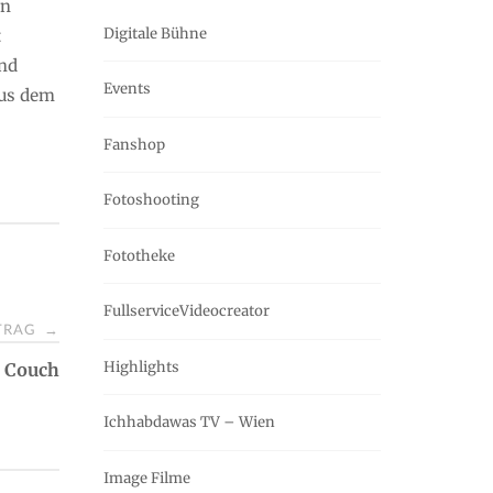
on
Digitale Bühne
t
und
Events
aus dem
Fanshop
Fotoshooting
Fototheke
FullserviceVideocreator
ITRAG
→
Highlights
e Couch
Ichhabdawas TV – Wien
Image Filme