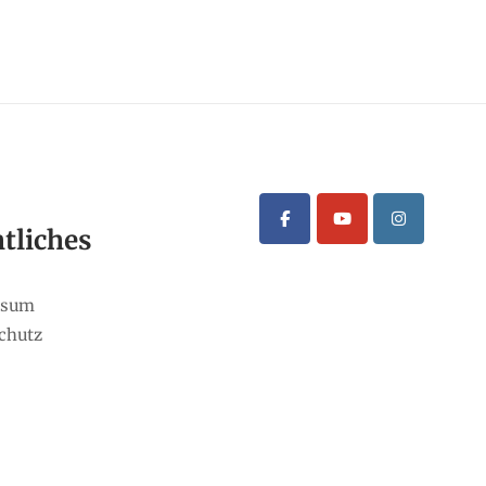
tliches
ssum
chutz