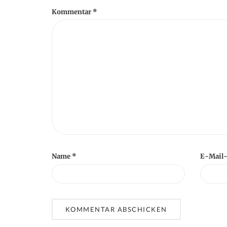
Kommentar
*
o
n
Name
*
E-Mail