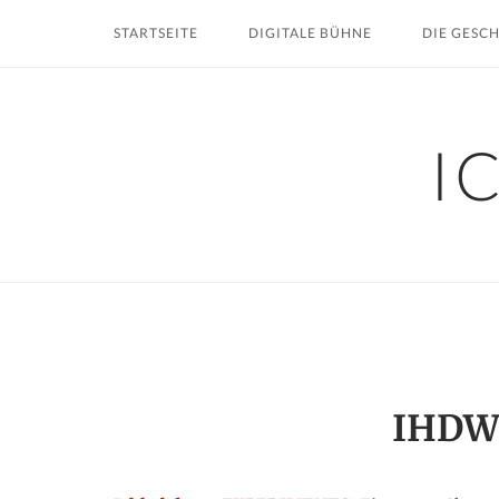
Skip
STARTSEITE
DIGITALE BÜHNE
DIE GESC
to
content
I
IHDW