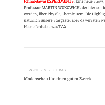
IchhabdawasEXPERIMENTS
: Eine neue Show,
Professor MARTIN WUKOWICH
, der hier so r
werden, über Physik, Chemie uvm. Die Highlig
natürlich unsere Stargäste, aber da verraten w
Hause IchhabdawasTV📺
VORHERIGER BEITRAG
←
P
Modenschau für einen guten Zweck
o
s