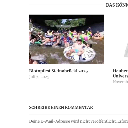
DAS KÖNN
t
n
a
v
i
Biotopfest Steinabrückl 2025
Hauben
Univer
Juli 7, 2025
g
Novembe
a
SCHREIBE EINEN KOMMENTAR
t
Deine E-Mail-Adresse wird nicht veröffentlicht.
Erfor
i