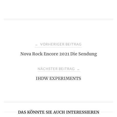
P
VORHERIGER BEITRAG
←
Nova Rock Encore 2021 Die Sendung
o
s
NÄCHSTER BEITRAG
→
IHDW EXPERIMENTS
t
n
a
DAS KÖNNTE SIE AUCH INTERESSIEREN