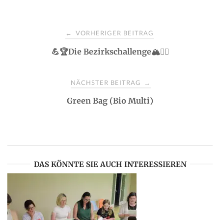
P
VORHERIGER BEITRAG
←
💪🏆Die Bezirkschallenge🏔️🏃‍♂️
o
s
NÄCHSTER BEITRAG
→
Green Bag (Bio Multi)
t
n
a
DAS KÖNNTE SIE AUCH INTERESSIEREN
v
i