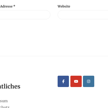
-Adresse
*
Website
tliches
ssum
chutz