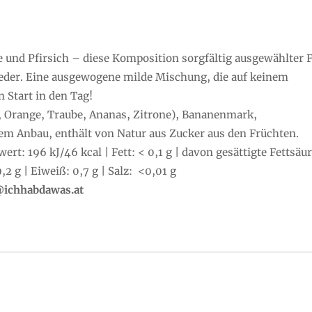
e und Pfirsich – diese Komposition sorgfältig ausgewählter 
ieder. Eine ausgewogene milde Mischung, die auf keinem
n Start in den Tag!
 Orange, Traube, Ananas, Zitrone), Bananenmark,
em Anbau, enthält von Natur aus Zucker aus den Früchten.
rt: 196 kJ/46 kcal | Fett: < 0,1 g | davon gesättigte Fettsäu
,2 g | Eiweiß: 0,7 g | Salz: <0,01 g
e@ichhabdawas.at