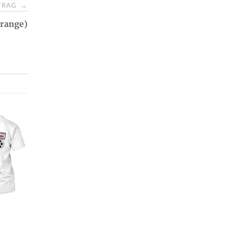
ITRAG
→
Orange)