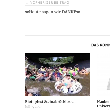
VORHERIGER BEITRAG
←
P
❤️Heute sagen wir DANKE❤️
o
s
t
DAS KÖNN
n
a
v
i
Biotopfest Steinabrückl 2025
Hauben
Univer
Juli 7, 2025