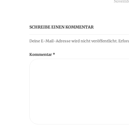
g
Novembe
a
SCHREIBE EINEN KOMMENTAR
t
Deine E-Mail-Adresse wird nicht veröffentlicht.
Erfor
i
Kommentar
*
o
n