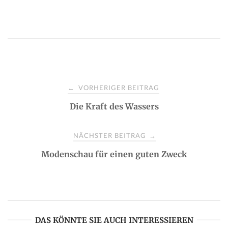
P
VORHERIGER BEITRAG
←
Die Kraft des Wassers
o
s
NÄCHSTER BEITRAG
→
Modenschau für einen guten Zweck
t
n
a
DAS KÖNNTE SIE AUCH INTERESSIEREN