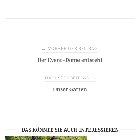
P
VORHERIGER BEITRAG
←
Der Event-Dome entsteht
o
s
NÄCHSTER BEITRAG
→
Unser Garten
t
n
a
DAS KÖNNTE SIE AUCH INTERESSIEREN