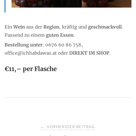
Ein
Wein
aus der
Region
, kräftig und
geschmackvoll
.
Passend zu einem
guten Essen
.
Bestellung unter
: 0676 60 86 758,
office@ichhabdawas.at oder
DIREKT IM SHOP
.
€11,– per Flasche
P
VORHERIGER BEITRAG
←