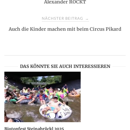
Alexander ROCKT
o
s
NÄCHSTER BEITRAG
→
Auch die Kinder machen mit beim Circus Pikard
t
n
a
DAS KÖNNTE SIE AUCH INTERESSIEREN
v
i
g
a
Biotopfest Steinabrückl 2025