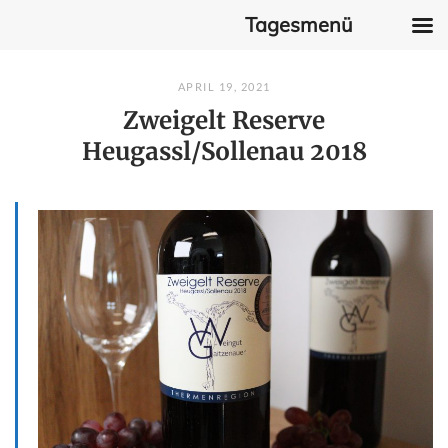
Tagesmenü
Skip
APRIL 19, 2021
to
Zweigelt Reserve
content
Heugassl/Sollenau 2018