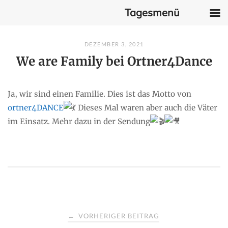
Tagesmenü
Skip
DEZEMBER 3, 2021
to
We are Family bei Ortner4Dance
content
Ja, wir sind einen Familie. Dies ist das Motto von
ortner4DANCE
Dieses Mal waren aber auch die Väter
im Einsatz. Mehr dazu in der Sendung
P
VORHERIGER BEITRAG
←