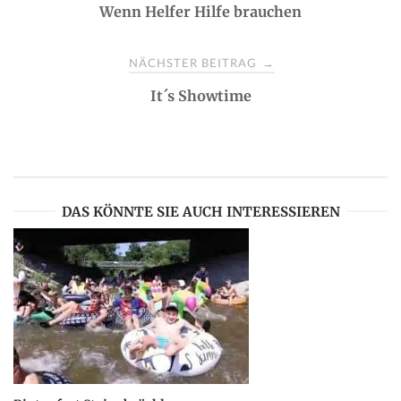
Wenn Helfer Hilfe brauchen
o
s
NÄCHSTER BEITRAG
→
It´s Showtime
t
n
a
DAS KÖNNTE SIE AUCH INTERESSIEREN
v
i
g
a