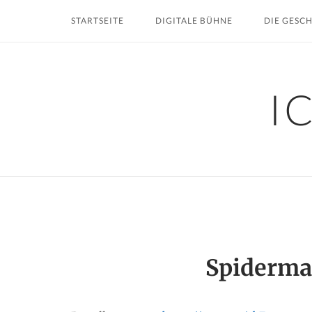
Skip
STARTSEITE
DIGITALE BÜHNE
DIE GESC
to
content
I
Spiderma