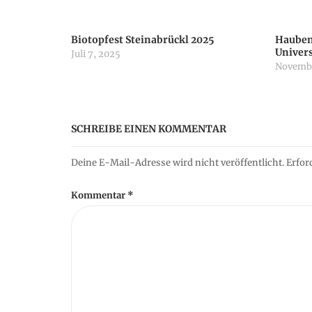
n
Biotopfest Steinabrückl 2025
Hauben
a
Univer
Juli 7, 2025
Novembe
v
i
SCHREIBE EINEN KOMMENTAR
g
Deine E-Mail-Adresse wird nicht veröffentlicht.
Erfor
Kommentar
*
a
t
i
o