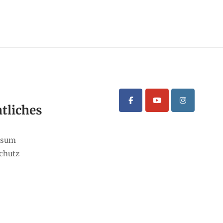
tliches
ssum
chutz