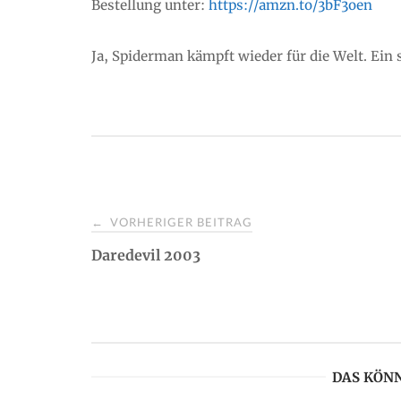
Bestellung unter:
https://amzn.to/3bF3oen
Ja, Spiderman kämpft wieder für die Welt. Ein 
VORHERIGER BEITRAG
←
P
Daredevil 2003
o
s
t
DAS KÖNN