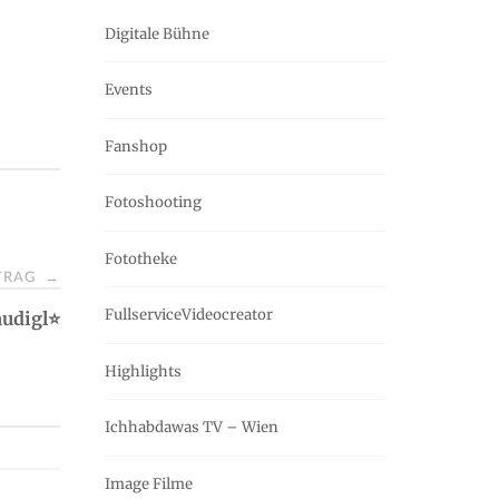
Digitale Bühne
Events
Fanshop
Fotoshooting
Fototheke
ITRAG
→
FullserviceVideocreator
audigl⭐
Highlights
Ichhabdawas TV – Wien
Image Filme