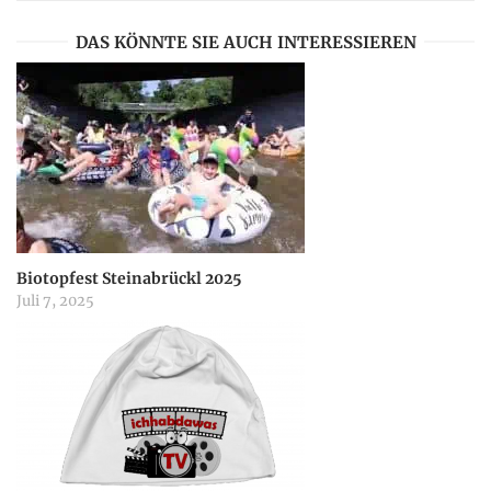
v
DAS KÖNNTE SIE AUCH INTERESSIEREN
i
g
a
t
Biotopfest Steinabrückl 2025
Juli 7, 2025
i
o
n