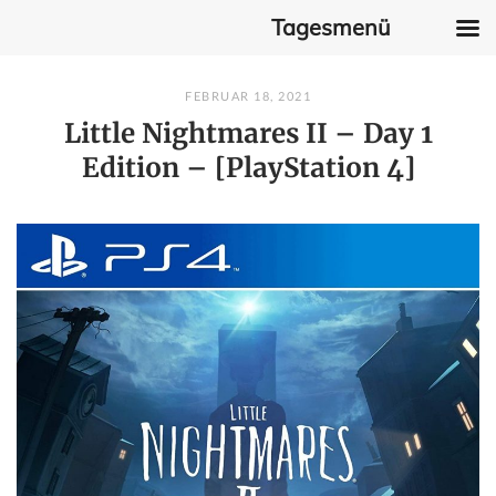
Tagesmenü
Skip
FEBRUAR 18, 2021
to
Little Nightmares II – Day 1
content
Edition – [PlayStation 4]