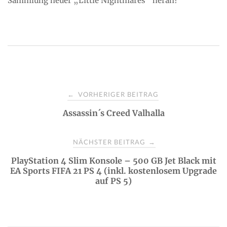
Sammlung neuer „Little Nightmares“ heran?
P
VORHERIGER BEITRAG
←
Assassin´s Creed Valhalla
o
s
NÄCHSTER BEITRAG
→
PlayStation 4 Slim Konsole – 500 GB Jet Black mit
t
EA Sports FIFA 21 PS 4 (inkl. kostenlosem Upgrade
auf PS 5)
n
a