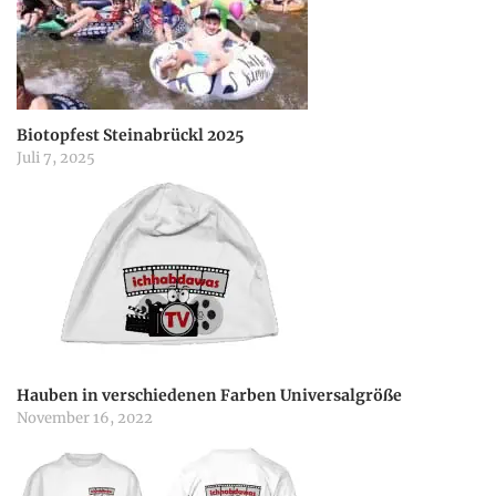
i
g
a
Biotopfest Steinabrückl 2025
Juli 7, 2025
t
i
o
n
Hauben in verschiedenen Farben Universalgröße
November 16, 2022