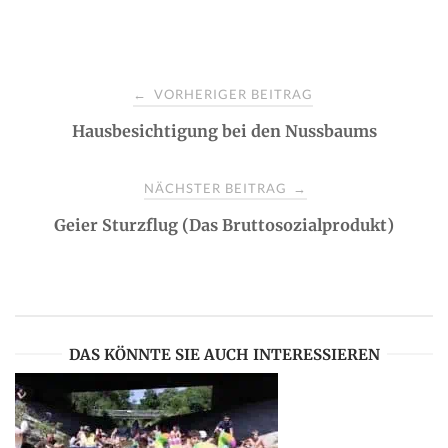
P
VORHERIGER BEITRAG
←
Hausbesichtigung bei den Nussbaums
o
s
NÄCHSTER BEITRAG
→
Geier Sturzflug (Das Bruttosozialprodukt)
t
n
a
DAS KÖNNTE SIE AUCH INTERESSIEREN
v