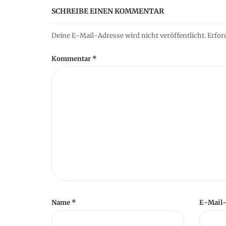
SCHREIBE EINEN KOMMENTAR
t
Deine E-Mail-Adresse wird nicht veröffentlicht.
Erfor
i
Kommentar
*
o
n
Name
*
E-Mail