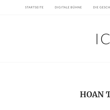
Skip
STARTSEITE
DIGITALE BÜHNE
DIE GESC
to
content
I
HOAN TO