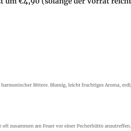
zt um €4,90
(solange der Vorrat reich
harmonischer Bittere. Blumig, leicht fruchtiges Aroma, erd
e oft zusammen am Feuer vor einer Pecherhüttn anzutreffen.