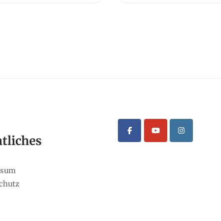
tliches
ssum
chutz