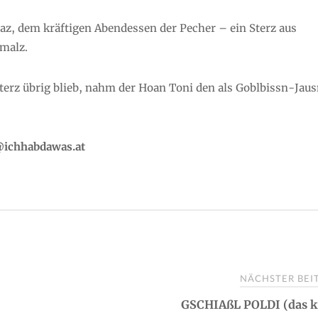
az, dem kräftigen Abendessen der Pecher – ein Sterz aus
malz.
Sterz übrig blieb, nahm der Hoan Toni den als Goblbissn-Jau
e@ichhabdawas.at
NÄCHSTER BE
GSCHIAßL POLDI (das k