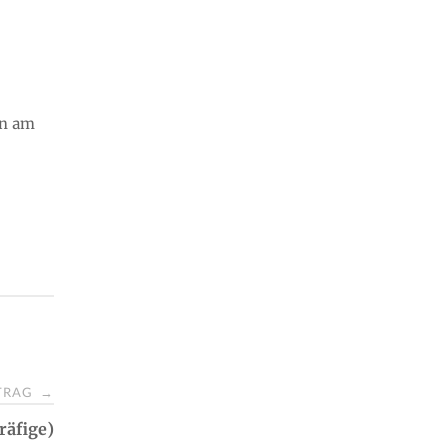
sn am
ITRAG
→
räfige)