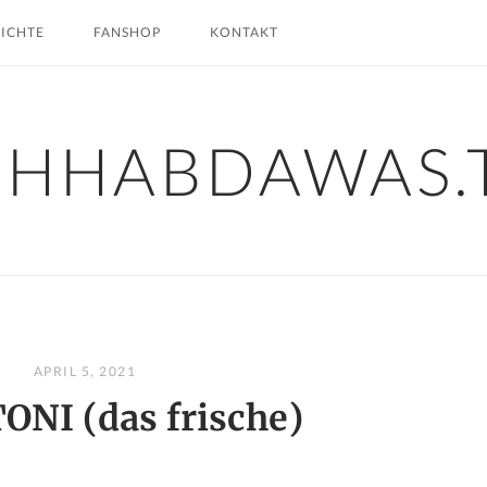
HICHTE
FANSHOP
KONTAKT
CHHABDAWAS.
APRIL 5, 2021
NI (das frische)