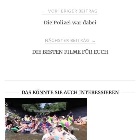
P
VORHERIGER BEITRAG
←
Die Polizei war dabei
o
s
NÄCHSTER BEITRAG
→
DIE BESTEN FILME FÜR EUCH
t
n
a
DAS KÖNNTE SIE AUCH INTERESSIEREN
v
i
g