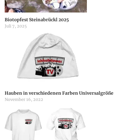
a
Biotopfest Steinabrückl 2025
Juli 7, 2025
t
i
o
n
Hauben in verschiedenen Farben Universalgröße
November 16, 2022