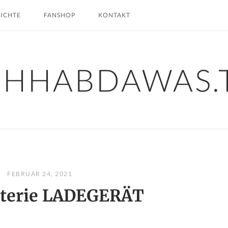
HICHTE
FANSHOP
KONTAKT
CHHABDAWAS.
FEBRUAR 24, 2021
tterie LADEGERÄT