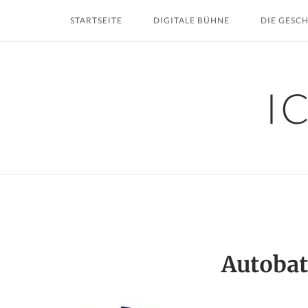
Skip
STARTSEITE
DIGITALE BÜHNE
DIE GESC
to
content
I
Autoba