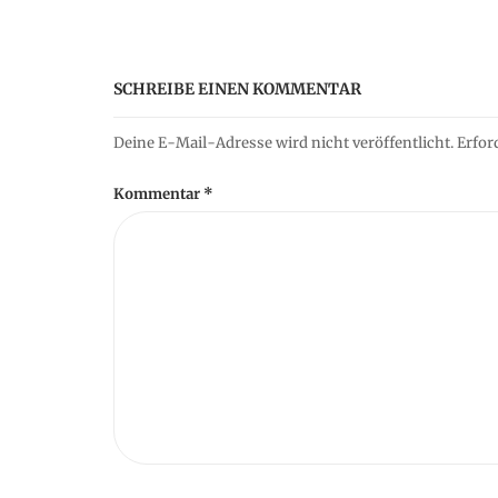
a
SCHREIBE EINEN KOMMENTAR
t
Deine E-Mail-Adresse wird nicht veröffentlicht.
Erfor
i
Kommentar
*
o
n