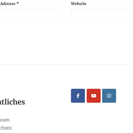
-Adresse
*
Website
tliches
ssum
chutz