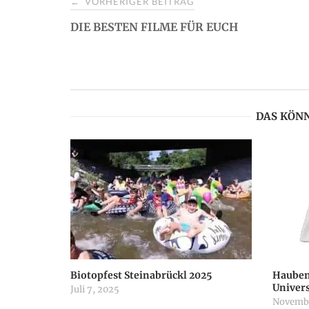
VORHERIGER BEITRAG
←
P
DIE BESTEN FILME FÜR EUCH
o
s
DAS KÖNN
t
n
a
v
i
Biotopfest Steinabrückl 2025
Hauben
Univer
Juli 7, 2025
g
Novembe