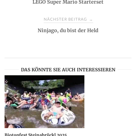
LEGO Super Mario Starterset
o
s
NÄCHSTER BEITRAG
→
Ninjago, du bist der Held
t
n
a
DAS KÖNNTE SIE AUCH INTERESSIEREN
v
i
g
a
Biotopfest Steinabrückl 2025