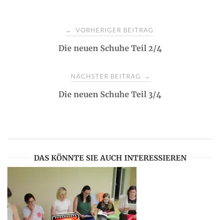
P
VORHERIGER BEITRAG
←
Die neuen Schuhe Teil 2/4
o
s
NÄCHSTER BEITRAG
→
Die neuen Schuhe Teil 3/4
t
n
a
DAS KÖNNTE SIE AUCH INTERESSIEREN
v
i