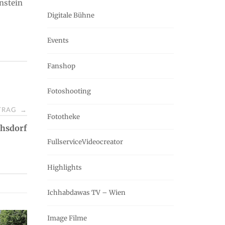
enstein
Digitale Bühne
Events
Fanshop
Fotoshooting
ITRAG
→
Fototheke
chsdorf
FullserviceVideocreator
Highlights
Ichhabdawas TV – Wien
Image Filme