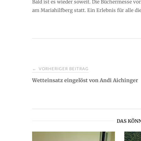
Bald ist es wieder soweit. Die Büchermesse von
am Mariahilfberg statt. Ein Erlebnis für alle 
VORHERIGER BEITRAG
←
P
Wetteinsatz eingelöst von Andi Aichinger
o
s
DAS KÖNN
t