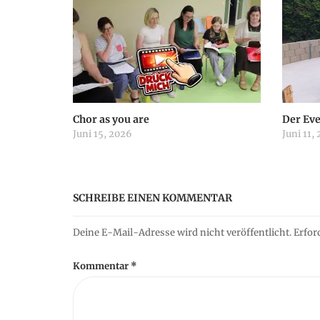
n
a
v
i
Chor as you are
Der Ev
Juni 15, 2026
Juni 11,
g
a
SCHREIBE EINEN KOMMENTAR
t
Deine E-Mail-Adresse wird nicht veröffentlicht.
Erfor
i
Kommentar
*
o