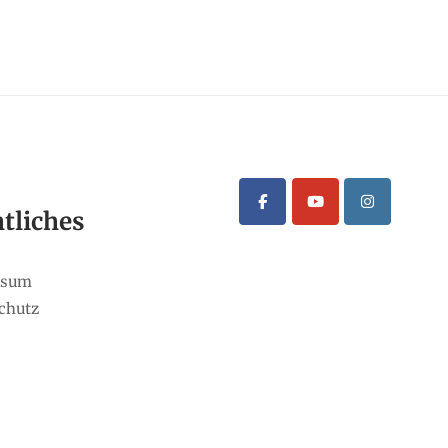
tliches
ssum
chutz