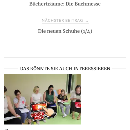
Bücherträume: Die Buchmesse
o
s
NÄCHSTER BEITRAG
→
Die neuen Schuhe (1/4)
t
n
a
DAS KÖNNTE SIE AUCH INTERESSIEREN
v
i
g
a