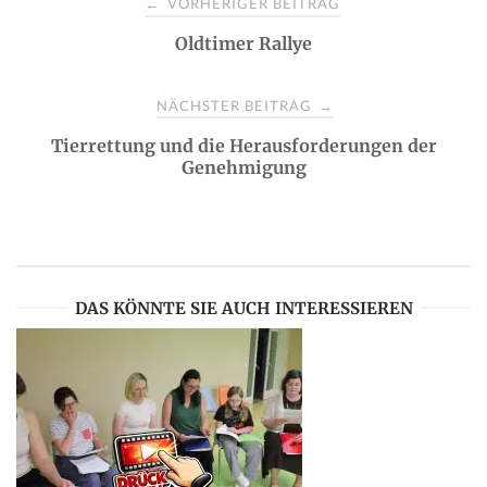
VORHERIGER BEITRAG
←
Oldtimer Rallye
o
s
NÄCHSTER BEITRAG
→
Tierrettung und die Herausforderungen der
t
Genehmigung
n
a
DAS KÖNNTE SIE AUCH INTERESSIEREN
v
i
g