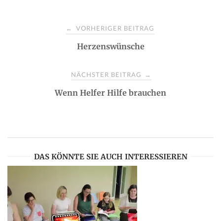
P
VORHERIGER BEITRAG
←
Herzenswünsche
o
s
NÄCHSTER BEITRAG
→
Wenn Helfer Hilfe brauchen
t
n
a
DAS KÖNNTE SIE AUCH INTERESSIEREN
v
i