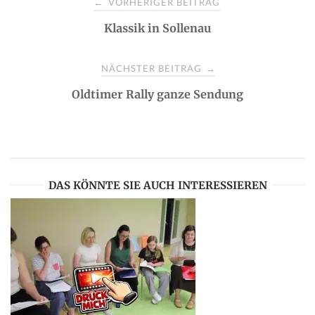
VORHERIGER BEITRAG
←
Klassik in Sollenau
o
s
NÄCHSTER BEITRAG
→
Oldtimer Rally ganze Sendung
t
n
a
DAS KÖNNTE SIE AUCH INTERESSIEREN
v
i
g