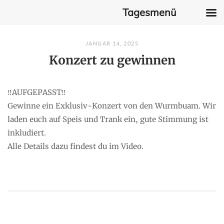
Tagesmenü
Skip
JANUAR 14, 2025
to
Konzert zu gewinnen
content
‼️AUFGEPASST‼️
Gewinne ein Exklusiv-Konzert von den Wurmbuam. Wir
laden euch auf Speis und Trank ein, gute Stimmung ist
inkludiert.
Alle Details dazu findest du im Video.