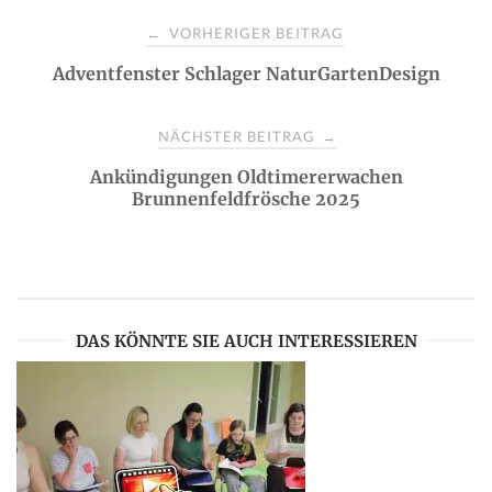
P
VORHERIGER BEITRAG
←
Adventfenster Schlager NaturGartenDesign
o
s
NÄCHSTER BEITRAG
→
Ankündigungen Oldtimererwachen
t
Brunnenfeldfrösche 2025
n
a
DAS KÖNNTE SIE AUCH INTERESSIEREN
v
i
g