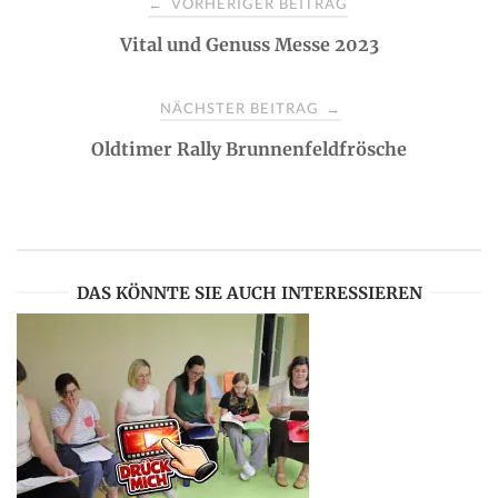
VORHERIGER BEITRAG
←
Vital und Genuss Messe 2023
o
s
NÄCHSTER BEITRAG
→
Oldtimer Rally Brunnenfeldfrösche
t
n
a
DAS KÖNNTE SIE AUCH INTERESSIEREN
v
i
g