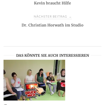
Kevin braucht Hilfe
o
s
NÄCHSTER BEITRAG
→
Dr. Christian Horwath im Studio
t
n
a
DAS KÖNNTE SIE AUCH INTERESSIEREN
v
i
g
a