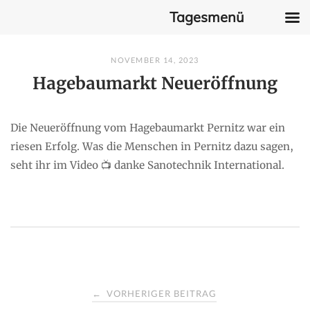
Tagesmenü
Skip
NOVEMBER 14, 2023
to
Hagebaumarkt Neueröffnung
content
Die Neueröffnung vom Hagebaumarkt Pernitz war ein
riesen Erfolg. Was die Menschen in Pernitz dazu sagen,
seht ihr im Video 📺 danke Sanotechnik International.
P
VORHERIGER BEITRAG
←