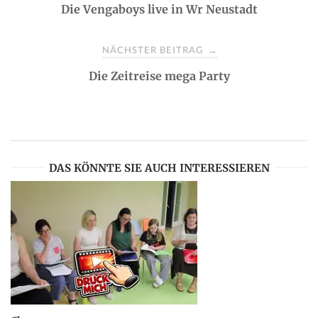
Die Vengaboys live in Wr Neustadt
o
s
NÄCHSTER BEITRAG
→
Die Zeitreise mega Party
t
n
a
DAS KÖNNTE SIE AUCH INTERESSIEREN
v
i
g
a