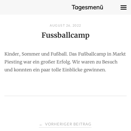
Tagesmenü
Skip
AUGUST 26, 2022
to
Fussballcamp
content
Kinder, Sommer und Fußball. Das Fußballcamp in Markt
Piesting war ein großer Erfolg. Wir waren zu Besuch
und konnten ein paar tolle Einblicke gewinnen.
P
VORHERIGER BEITRAG
←