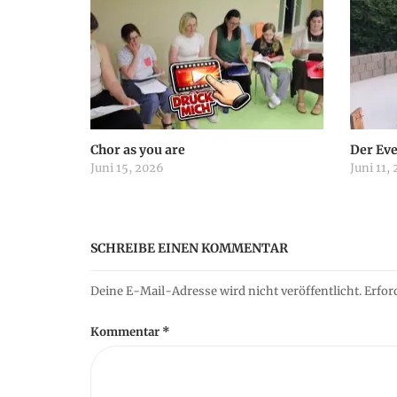
n
a
v
i
Chor as you are
Der Ev
Juni 15, 2026
Juni 11,
g
a
SCHREIBE EINEN KOMMENTAR
t
Deine E-Mail-Adresse wird nicht veröffentlicht.
Erfor
i
Kommentar
*
o