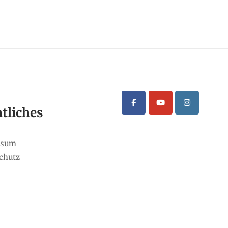
tliches
ssum
chutz