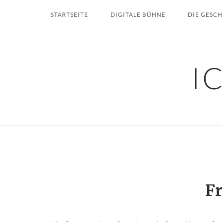
Skip
STARTSEITE
DIGITALE BÜHNE
DIE GESC
to
content
I
F