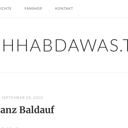
HICHTE
FANSHOP
KONTAKT
CHHABDAWAS.
SEPTEMBER 28, 2020
ranz Baldauf