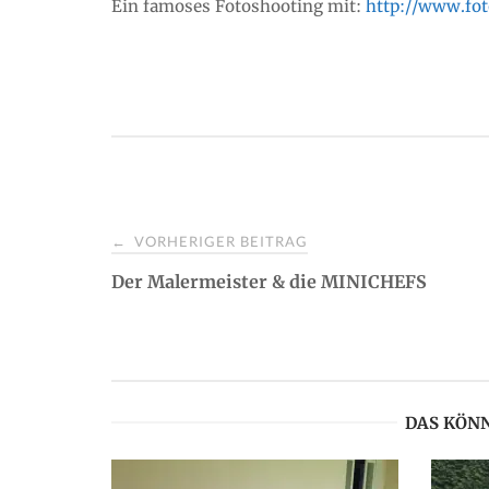
Ein famoses Fotoshooting mit:
http://www.fot
VORHERIGER BEITRAG
←
P
Der Malermeister & die MINICHEFS
o
s
DAS KÖNN
t