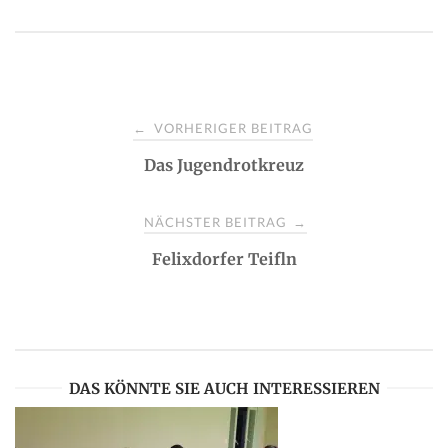
P
VORHERIGER BEITRAG
←
Das Jugendrotkreuz
o
s
NÄCHSTER BEITRAG
→
Felixdorfer Teifln
t
n
a
DAS KÖNNTE SIE AUCH INTERESSIEREN
v