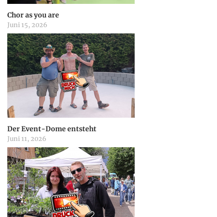
a
Chor as you are
Juni 15, 2026
t
i
o
n
Der Event-Dome entsteht
Juni 11, 2026