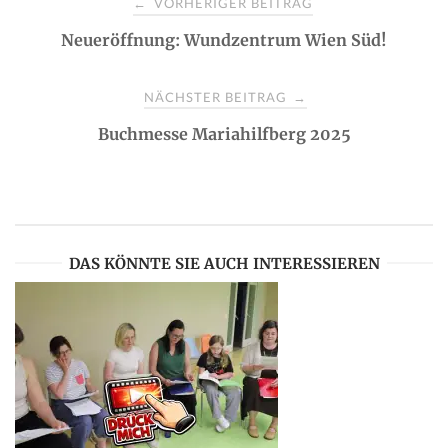
VORHERIGER BEITRAG
←
Neueröffnung: Wundzentrum Wien Süd!
o
s
NÄCHSTER BEITRAG
→
Buchmesse Mariahilfberg 2025
t
n
a
DAS KÖNNTE SIE AUCH INTERESSIEREN
v
i
g