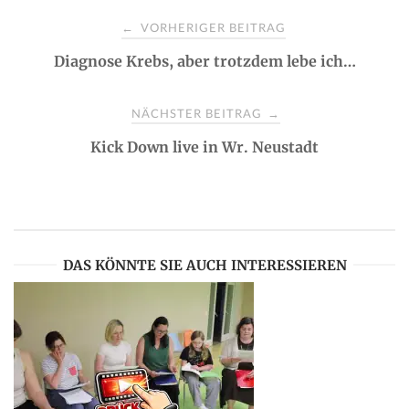
P
VORHERIGER BEITRAG
←
Diagnose Krebs, aber trotzdem lebe ich…
o
s
NÄCHSTER BEITRAG
→
Kick Down live in Wr. Neustadt
t
n
a
DAS KÖNNTE SIE AUCH INTERESSIEREN
v
i
g