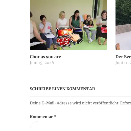
n
a
v
i
Chor as you are
Der Ev
Juni 15, 2026
Juni 11,
g
a
SCHREIBE EINEN KOMMENTAR
t
Deine E-Mail-Adresse wird nicht veröffentlicht.
Erfor
i
Kommentar
*
o