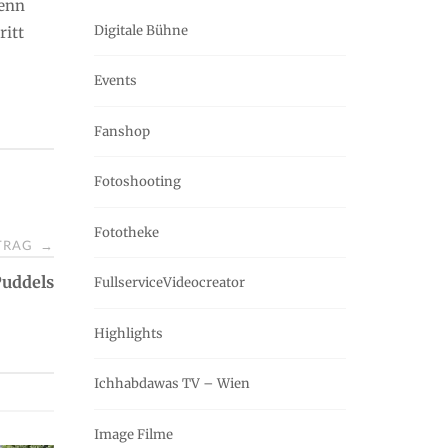
Wenn
Digitale Bühne
ritt
Events
Fanshop
Fotoshooting
Fototheke
ITRAG
→
Puddels
FullserviceVideocreator
Highlights
Ichhabdawas TV – Wien
Image Filme