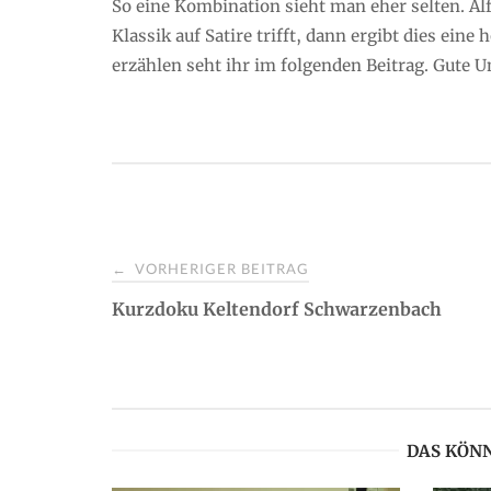
So eine Kombination sieht man eher selten. A
Klassik auf Satire trifft, dann ergibt dies ein
erzählen seht ihr im folgenden Beitrag. Gute U
VORHERIGER BEITRAG
←
P
Kurzdoku Keltendorf Schwarzenbach
o
s
DAS KÖNN
t