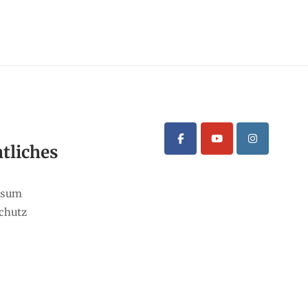
tliches
ssum
chutz