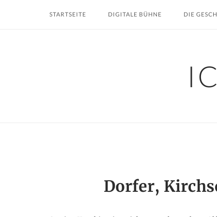
Skip
STARTSEITE
DIGITALE BÜHNE
DIE GESC
to
content
I
Dorfer, Kirch