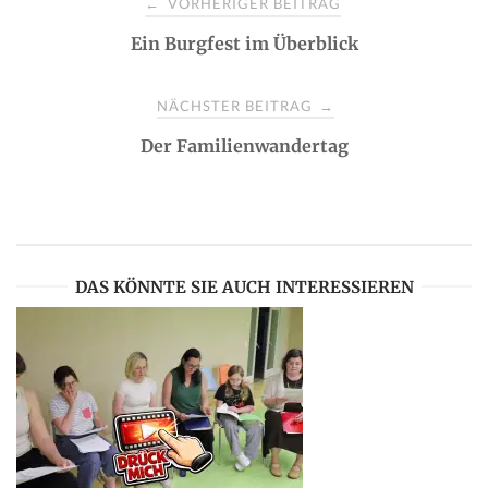
VORHERIGER BEITRAG
←
Ein Burgfest im Überblick
o
s
NÄCHSTER BEITRAG
→
Der Familienwandertag
t
n
a
DAS KÖNNTE SIE AUCH INTERESSIEREN
v
i
g