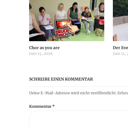
n
a
v
i
Chor as you are
Der Ev
Juni 15, 2026
Juni 11,
g
a
SCHREIBE EINEN KOMMENTAR
t
Deine E-Mail-Adresse wird nicht veröffentlicht.
Erfor
i
Kommentar
*
o