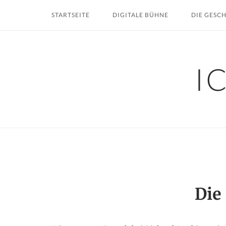
Skip
STARTSEITE
DIGITALE BÜHNE
DIE GESC
to
content
I
Die