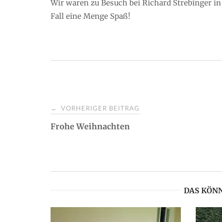
Wir waren zu Besuch bei Richard Strebinger in
Fall eine Menge Spaß!
VORHERIGER BEITRAG
←
P
Frohe Weihnachten
o
s
DAS KÖNN
t