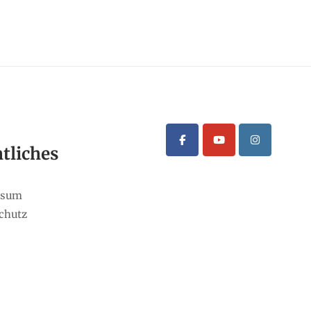
tliches
ssum
chutz