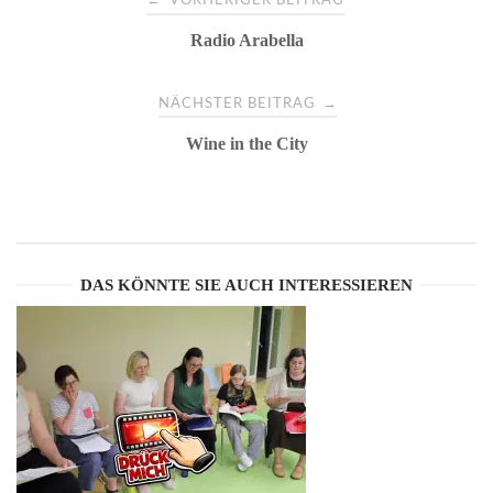
VORHERIGER BEITRAG
Radio Arabella
o
s
→
NÄCHSTER BEITRAG
Wine in the City
t
n
a
DAS KÖNNTE SIE AUCH INTERESSIEREN
v
i
g