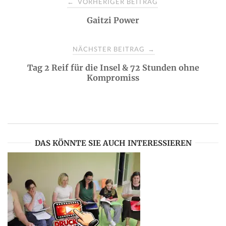
VORHERIGER BEITRAG
←
Gaitzi Power
o
s
NÄCHSTER BEITRAG
→
Tag 2 Reif für die Insel & 72 Stunden ohne
t
Kompromiss
n
a
DAS KÖNNTE SIE AUCH INTERESSIEREN
v
i
g