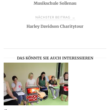
Musikschule Sollenau
o
s
NÄCHSTER BEITRAG
→
Harley Davidson Charitytour
t
n
a
DAS KÖNNTE SIE AUCH INTERESSIEREN
v
i
g
a