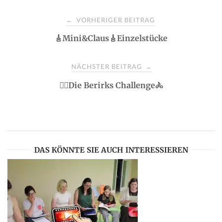
P
VORHERIGER BEITRAG
←
🎸Mini&Claus🎸Einzelstücke
o
s
NÄCHSTER BEITRAG
→
🏃‍♂️Die Berirks Challenge🚴
t
n
a
DAS KÖNNTE SIE AUCH INTERESSIEREN
v
i