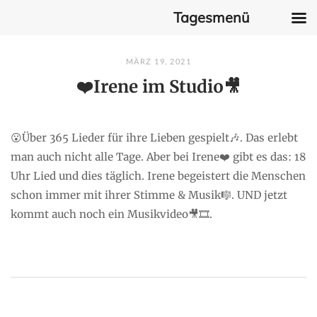
Tagesmenü
Skip
MÄRZ 19, 2021
to
❤️Irene im Studio🎥
content
😮Über 365 Lieder für ihre Lieben gespielt🎶. Das erlebt
man auch nicht alle Tage. Aber bei Irene❤️ gibt es das: 18
Uhr Lied und dies täglich. Irene begeistert die Menschen
schon immer mit ihrer Stimme & Musik🎼. UND jetzt
kommt auch noch ein Musikvideo🎥🎞️.