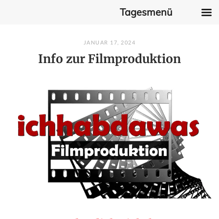
Tagesmenü
Skip
JANUAR 17, 2024
to
Info zur Filmproduktion
content