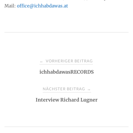
Mail:
office@ichhabdawas.at
P
VORHERIGER BEITRAG
←
ichhabdawasRECORDS
o
s
NÄCHSTER BEITRAG
→
Interview Richard Lugner
t
n