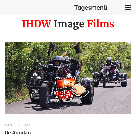
Tagesmenü
Skip
IHDW
Image
Films
to
content
JUNI 11, 2026
De Aundan