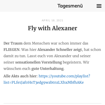
Tagesmenü
Skip
APRIL 18, 2021
to
Fly with Alexaner
content
Der Traum
dem Menschen war schon immer das
FLIEGEN
. Was hier
Alexander Schneller zeigt
, hat schon
damit zu tun. Lasst euch von Alexander und seiner
seiner
sensationellen Vorstellung
begeistern. Wir
wünschen euch
gute Unterhaltung
.
Alle Akts auch hier
:
https://youtube.com/playlist?
list=PLfe1Jaf0HsT3edg9wzbt0zLXhxMbfhAKe