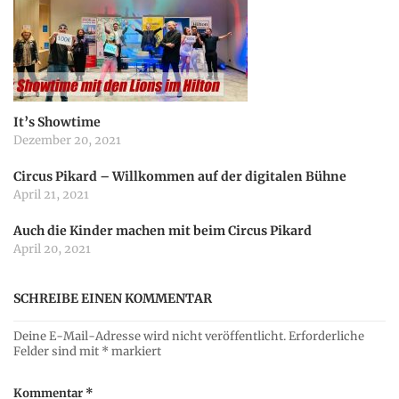
g
a
It’s Showtime
t
Dezember 20, 2021
Circus Pikard – Willkommen auf der digitalen Bühne
i
April 21, 2021
o
Auch die Kinder machen mit beim Circus Pikard
April 20, 2021
n
SCHREIBE EINEN KOMMENTAR
Deine E-Mail-Adresse wird nicht veröffentlicht.
Erforderliche
Felder sind mit
*
markiert
Kommentar
*