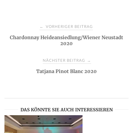
P
VORHERIGER BEITRAG
←
Chardonnay Heideansiedlung/Wiener Neustadt
o
2020
s
NÄCHSTER BEITRAG
→
t
Tatjana Pinot Blanc 2020
n
a
DAS KÖNNTE SIE AUCH INTERESSIEREN
v
i