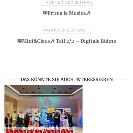
P
VORHERIGER BEITRAG
←
🎼Prima la Musica🎶
o
s
NÄCHSTER BEITRAG
→
🎼Mini&Claus🎶 Teil 2/2 – Digitale Bühne
t
n
a
DAS KÖNNTE SIE AUCH INTERESSIEREN
v
i
g