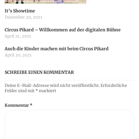
a
It’s Showtime
Dezember 20, 2021
t
Circus Pikard – Willkommen auf der digitalen Bühne
April 21, 2021
i
Auch die Kinder machen mit beim Circus Pikard
o
April 20, 2021
n
SCHREIBE EINEN KOMMENTAR
Deine E-Mail-Adresse wird nicht veröffentlicht.
Erforderliche
Felder sind mit
*
markiert
Kommentar
*