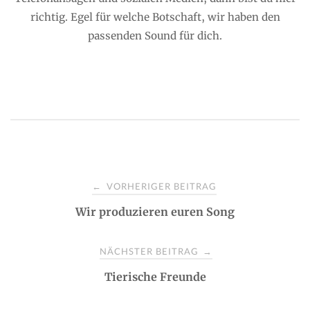
richtig. Egel für welche Botschaft, wir haben den
passenden Sound für dich.
P
VORHERIGER BEITRAG
←
Wir produzieren euren Song
o
s
NÄCHSTER BEITRAG
→
Tierische Freunde
t