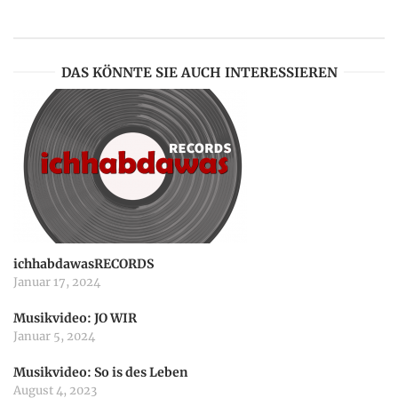
n
a
DAS KÖNNTE SIE AUCH INTERESSIEREN
v
i
g
a
ichhabdawasRECORDS
Januar 17, 2024
t
Musikvideo: JO WIR
Januar 5, 2024
i
Musikvideo: So is des Leben
o
August 4, 2023