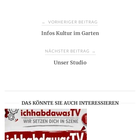
P
VORHERIGER BEITRAG
←
Infos Kultur im Garten
o
s
NÄCHSTER BEITRAG
→
Unser Studio
t
n
a
DAS KÖNNTE SIE AUCH INTERESSIEREN
v
i