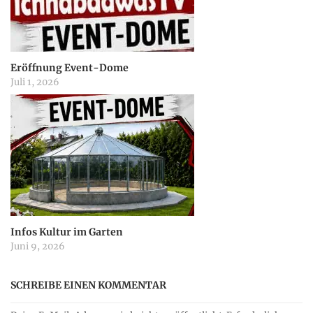
g
a
Eröffnung Event-Dome
Juli 1, 2026
t
i
o
n
Infos Kultur im Garten
Juni 9, 2026
SCHREIBE EINEN KOMMENTAR