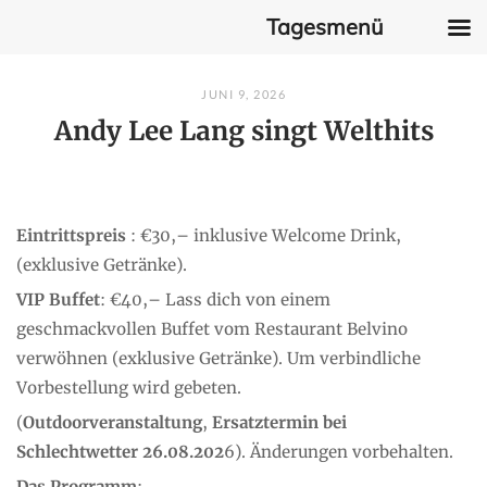
Tagesmenü
Skip
JUNI 9, 2026
to
Andy Lee Lang singt Welthits
content
Eintrittspreis
: €30,– inklusive Welcome Drink,
(exklusive Getränke).
VIP Buffet
: €40,– Lass dich von einem
geschmackvollen Buffet vom Restaurant Belvino
verwöhnen (exklusive Getränke). Um verbindliche
Vorbestellung wird gebeten.
(
Outdoorveranstaltung
,
Ersatztermin bei
Schlechtwetter 26.08.202
6). Änderungen vorbehalten.
Das Programm
: